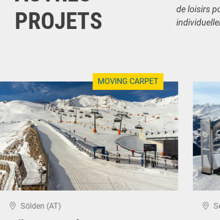
de loisirs p
PROJETS
individuell
MOVING CARPET
Sölden (AT)
S