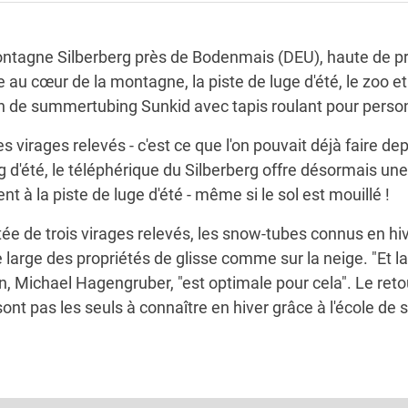
ontagne Silberberg près de Bodenmais (DEU), haute de p
e au cœur de la montagne, la piste de luge d'été, le zoo et
on de summertubing Sunkid avec tapis roulant pour perso
es virages relevés - c'est ce que l'on pouvait déjà faire d
ng d'été, le téléphérique du Silberberg offre désormais une
nt à la piste de luge d'été - même si le sol est mouillé !
tée de trois virages relevés, les snow-tubes connus en hive
large des propriétés de glisse comme sur la neige. "Et la d
, Michael Hagengruber, "est optimale pour cela". Le retour
nt pas les seuls à connaître en hiver grâce à l'école de s