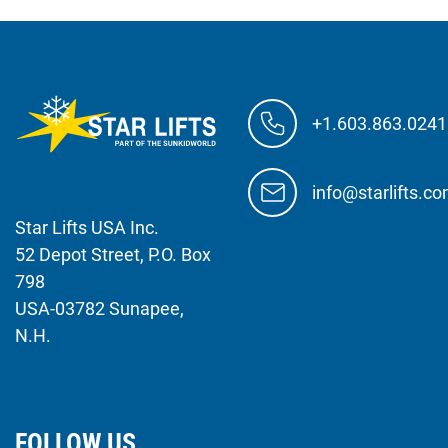
+1.603.863.0241
info@starlifts.c
Star Lifts USA Inc.
52 Depot Street, P.O. Box
798
USA-03782 Sunapee,
N.H.
FOLLOW US