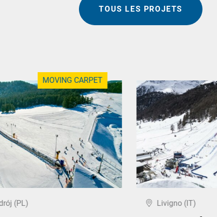
TOUS LES PROJETS
MOVING CARPET
drój (PL)
Livigno (IT)