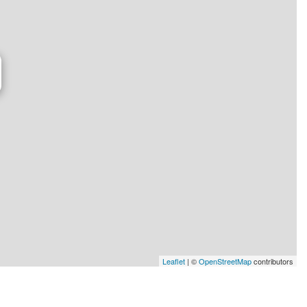
Leaflet
| ©
OpenStreetMap
contributors