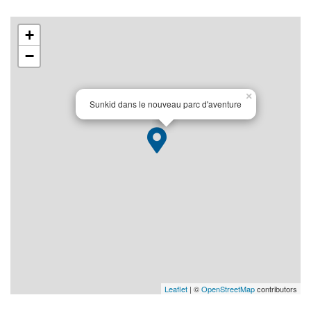
+
−
×
Sunkid dans le nouveau parc d'aventure
Leaflet
| ©
OpenStreetMap
contributors