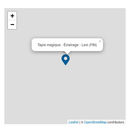
+
−
×
Tapis magique - Éclairage - Levi (FIN)
Leaflet
| ©
OpenStreetMap
contributors