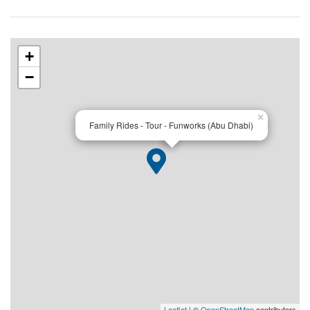
+
−
×
Family Rides - Tour - Funworks (Abu Dhabi)
Leaflet
| ©
OpenStreetMap
contributors