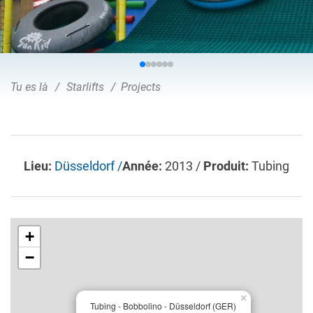
Tu es là
Starlifts
Projects
Lieu:
Düsseldorf /
Année:
2013 /
Produit:
Tubing
+
−
×
Tubing - Bobbolino - Düsseldorf (GER)