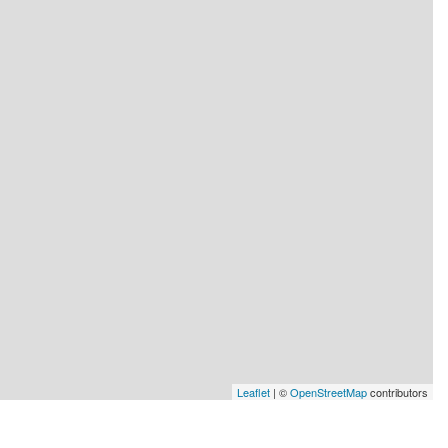
Leaflet
| ©
OpenStreetMap
contributors