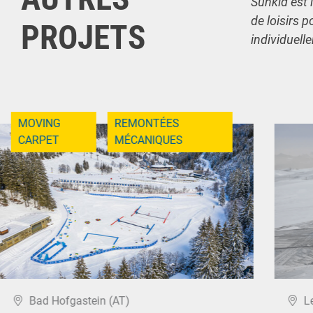
Sunkid est 
de loisirs p
PROJETS
individuell
MOVING
REMONTÉES
CARPET
MÉCANIQUES
Bad Hofgastein (AT)
L