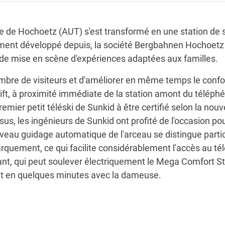
 de Hochoetz (AUT) s'est transformé en une station de s
nt développé depuis, la société Bergbahnen Hochoetz a 
 de mise en scène d'expériences adaptées aux familles.
mbre de visiteurs et d'améliorer en même temps le confor
Lift, à proximité immédiate de la station amont du télép
remier petit téléski de Sunkid à être certifié selon la no
s, les ingénieurs de Sunkid ont profité de l'occasion po
eau guidage automatique de l'arceau se distingue particu
uement, ce qui facilite considérablement l'accès au tél
ant, qui peut soulever électriquement le Mega Comfort St
tat en quelques minutes avec la dameuse.