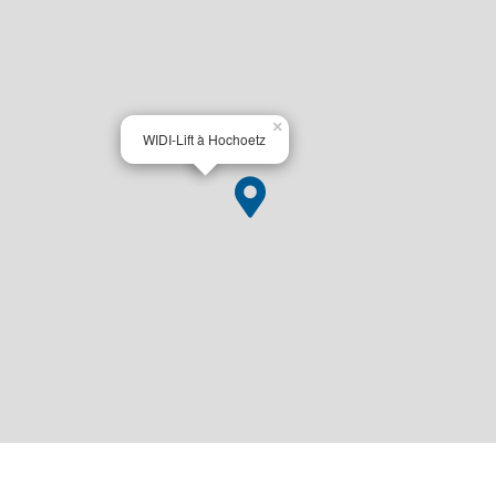
×
WIDI-Lift à Hochoetz