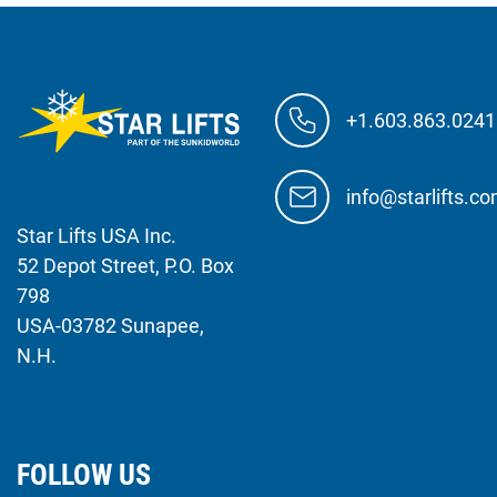
+1.603.863.0241
info@starlifts.c
Star Lifts USA Inc.
52 Depot Street, P.O. Box
798
USA-03782 Sunapee,
N.H.
FOLLOW US