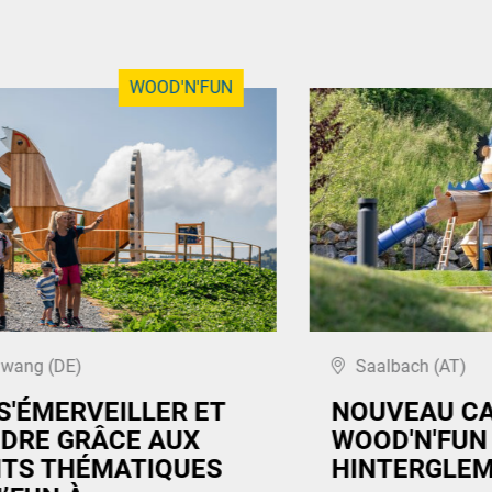
WOOD'N'FUN
hwang (DE)
Saalbach (AT)
S'ÉMERVEILLER ET
NOUVEAU CA
DRE GRÂCE AUX
WOOD'N'FUN
TS THÉMATIQUES
HINTERGLEM