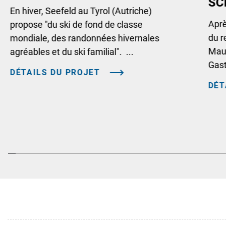
SC
En hiver, Seefeld au Tyrol (Autriche)
Aprè
propose "du ski de fond de classe
du r
mondiale, des randonnées hivernales
Maus
agréables et du ski familial". ...
Gast
DÉTAILS DU PROJET
DÉT