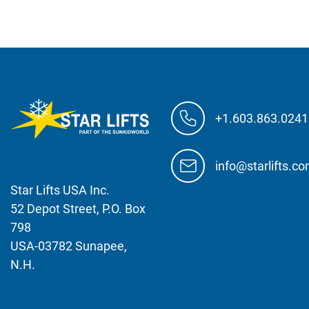
+1.603.863.0241
info@starlifts.c
Star Lifts USA Inc.
52 Depot Street, P.O. Box
798
USA-03782 Sunapee,
N.H.