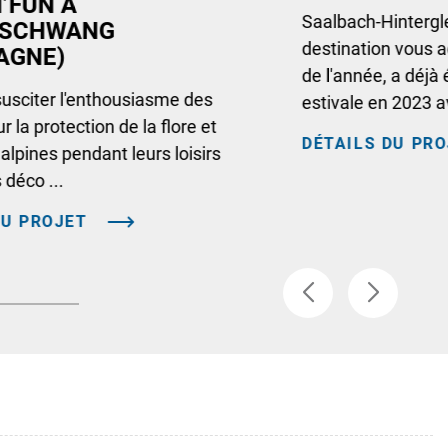
’FUN À
Saalbach-Hintergl
RSCHWANG
destination vous a
AGNE)
de l'année, a déjà
sciter l'enthousiasme des
estivale en 2023 
r la protection de la flore et
DÉTAILS DU PR
 alpines pendant leurs loisirs
s déco ...
DU PROJET