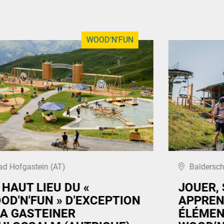
WOOD'N'FUN
ad Hofgastein (AT)
Baldersc
 HAUT LIEU DU «
JOUER, 
OD'N'FUN » D'EXCEPTION
APPREN
LA GASTEINER
ÉLÉMEN