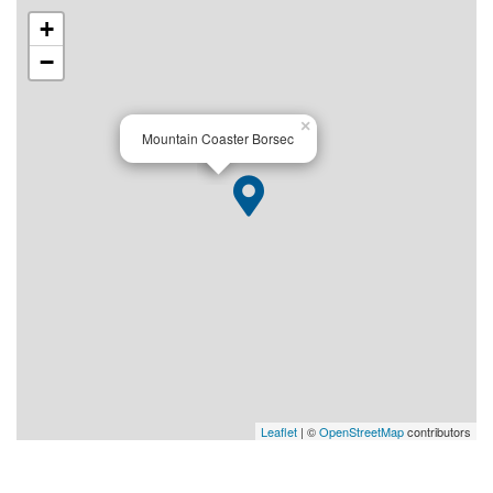
+
−
×
Mountain Coaster Borsec
Leaflet
| ©
OpenStreetMap
contributors