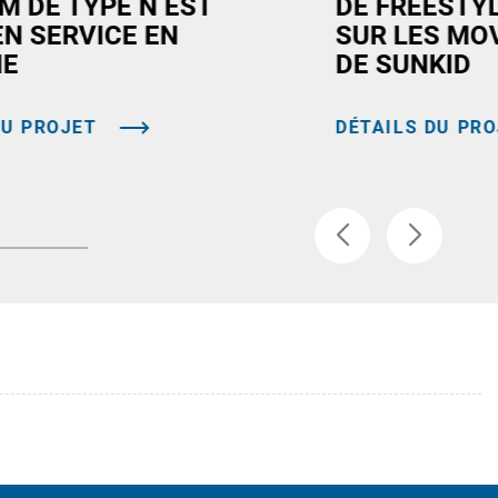
M DE TYPE N EST
DE FREESTY
EN SERVICE EN
SUR LES MO
NE
DE SUNKID
DU PROJET
DÉTAILS DU PR