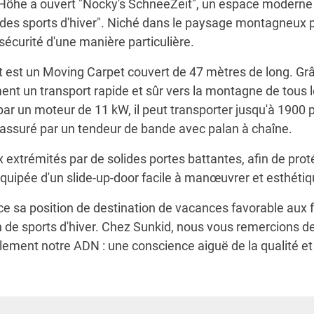
Höhe a ouvert "Nocky's SchneeZeit", un espace moderne 
des sports d'hiver". Niché dans le paysage montagneux pit
 sécurité d'une manière particulière.
 est un Moving Carpet couvert de 47 mètres de long. Grâc
ent un transport rapide et sûr vers la montagne de tous
 par un moteur de 11 kW, il peut transporter jusqu'à 1900
st assuré par un tendeur de bande avec palan à chaîne.
xtrémités par de solides portes battantes, afin de proté
t équipée d'un slide-up-door facile à manœuvrer et esthétiq
e sa position de destination de vacances favorable aux 
on de sports d'hiver. Chez Sunkid, nous vous remercions 
 également notre ADN : une conscience aiguë de la qualité