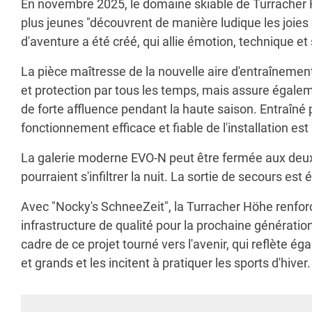
En novembre 2025, le domaine skiable de Turracher 
plus jeunes "découvrent de manière ludique les joies 
d'aventure a été créé, qui allie émotion, technique et
La pièce maîtresse de la nouvelle aire d'entraînement
et protection par tous les temps, mais assure égalem
de forte affluence pendant la haute saison. Entraîné
fonctionnement efficace et fiable de l'installation e
La galerie moderne EVO-N peut être fermée aux deux e
pourraient s'infiltrer la nuit. La sortie de secours es
Avec "Nocky's SchneeZeit", la Turracher Höhe renforc
infrastructure de qualité pour la prochaine générati
cadre de ce projet tourné vers l'avenir, qui reflète
et grands et les incitent à pratiquer les sports d'hiver.