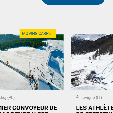
MOVING CARPET
drój (PL)
Livigno (IT)
MIER CONVOYEUR DE
LES ATHLÈT