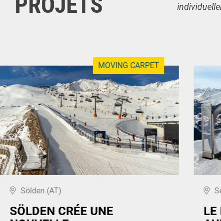
PROJETS
individuell
MOVING CARPET
Sölden (AT)
S
SÖLDEN CRÉE UNE
LE