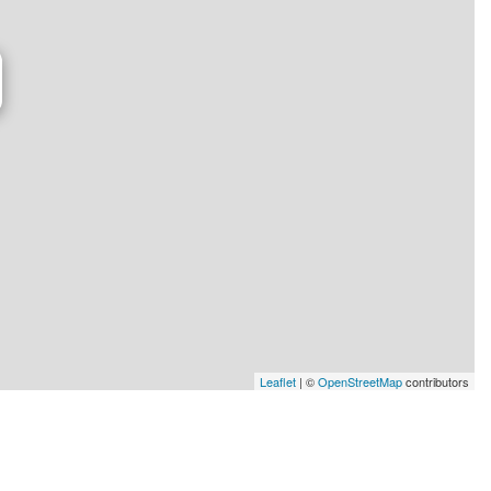
Leaflet
| ©
OpenStreetMap
contributors