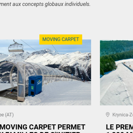
ement aux concepts globaux individuels.
MOVING CARPET
ee (AT)
Krynica-Z
 MOVING CARPET PERMET
LE PRE