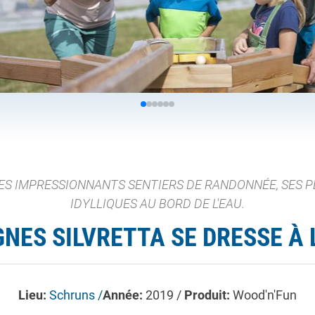
ES IMPRESSIONNANTS SENTIERS DE RANDONNÉE, SES P
IDYLLIQUES AU BORD DE L'EAU.
ES SILVRETTA SE DRESSE À L
Lieu:
Schruns /
Année:
2019 /
Produit:
Wood'n'Fun