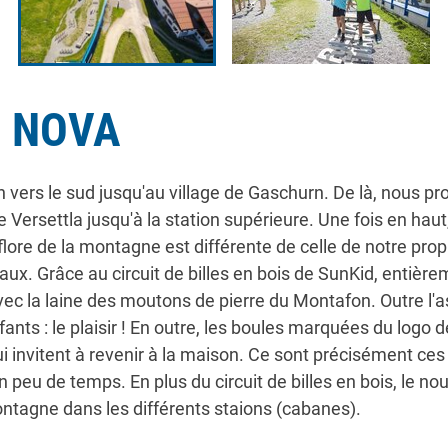
N NOVA
rs le sud jusqu'au village de Gaschurn. De là, nous profi
 Versettla jusqu'à la station supérieure. Une fois en haut
lore de la montagne est différente de celle de notre pro
ux. Grâce au circuit de billes en bois de SunKid, entiè
c la laine des moutons de pierre du Montafon. Outre l'aspec
ants : le plaisir ! En outre, les boules marquées du logo d
 invitent à revenir à la maison. Ce sont précisément ces b
n peu de temps. En plus du circuit de billes en bois, le 
ontagne dans les différents staions (cabanes).