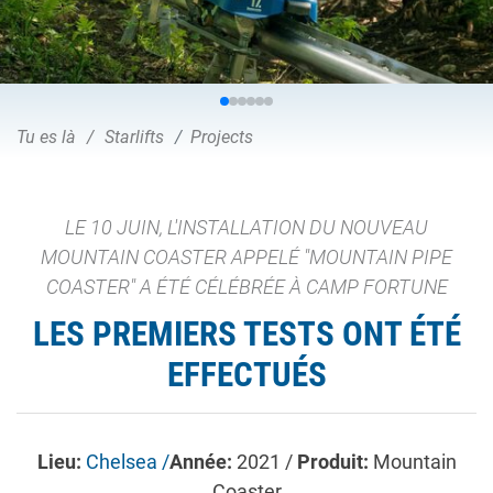
Tu es là
Starlifts
Projects
LE 10 JUIN, L'INSTALLATION DU NOUVEAU
MOUNTAIN COASTER APPELÉ "MOUNTAIN PIPE
COASTER" A ÉTÉ CÉLÉBRÉE À CAMP FORTUNE
LES PREMIERS TESTS ONT ÉTÉ
EFFECTUÉS
Lieu:
Chelsea /
Année:
2021 /
Produit:
Mountain
Coaster