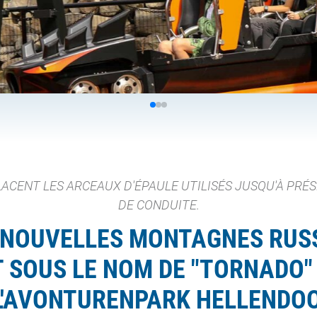
LACENT LES ARCEAUX D'ÉPAULE UTILISÉS JUSQU'À PR
DE CONDUITE.
S NOUVELLES MONTAGNES RUSS
SOUS LE NOM DE "TORNADO" 
L'AVONTURENPARK HELLENDO