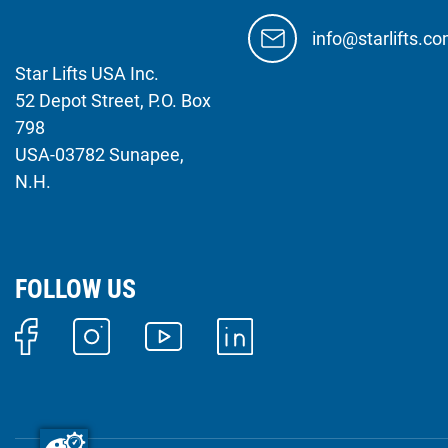
info@starlifts.c
Star Lifts USA Inc.
52 Depot Street, P.O. Box
798
USA-03782 Sunapee,
N.H.
FOLLOW US